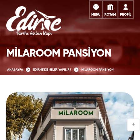
MENU
ROTAM
PROFİL
MİLAROOM PANSİYON
ANASAYFA
EDİRNE'DE NELER YAPILIR?
MİLAROOM PANSİYON
+