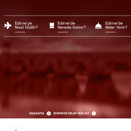
Edirne'ye
Edirne'de
Edirne'de
Nasıl Gidilir?
Nerede Kalınır?
Neler Yenir?
ANASAYFA
EDİRNE'DE NELER YAPILIR?
+